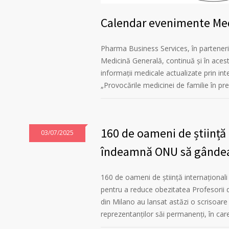
Calendar evenimente Me
Pharma Business Services, în parteneri
Medicină Generală, continuă și în acest 
informații medicale actualizate prin i
„Provocările medicinei de familie în prev
160 de oameni de știință i
03/07/2025
îndeamnă ONU să gândeas
160 de oameni de știință internaționali
pentru a reduce obezitatea Profesorii de
din Milano au lansat astăzi o scrisoar
reprezentanților săi permanenți, în car