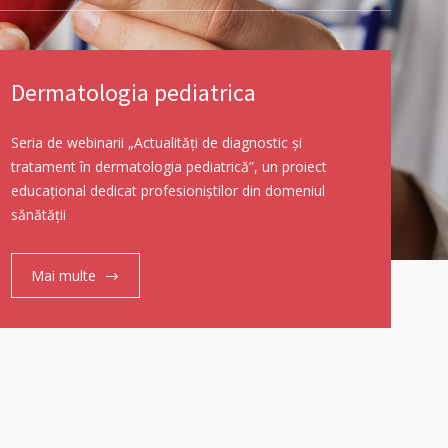
Dermatologia pediatrica
Seria de webinarii „Actualități de diagnostic și
tratament în dermatologia pediatrică”, un proiect
educațional dedicat profesioniștilor din domeniul
sănătății
Mai multe