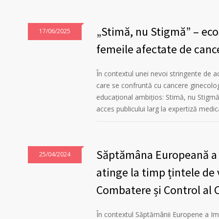
„Stimă, nu Stigmă” – ecos
17/06/2025
femeile afectate de canc
În contextul unei nevoi stringente de 
care se confruntă cu cancere ginecologi
educațional ambițios: Stimă, nu Stigmă.
acces publicului larg la expertiză medi
Săptămâna Europeană a I
25/04/2024
atinge la timp țintele de
Combatere și Control al 
În contextul Săptămânii Europene a Imu