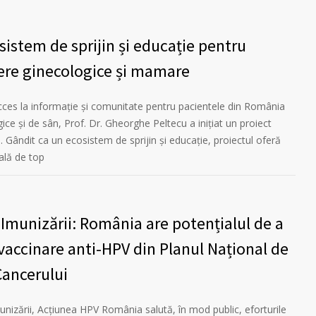
istem de sprijin și educație pentru
ere ginecologice și mamare
acces la informație și comunitate pentru pacientele din România
ce și de sân, Prof. Dr. Gheorghe Peltecu a inițiat un proiect
 Gândit ca un ecosistem de sprijin și educație, proiectul oferă
cală de top
munizării: România are potențialul de a
 vaccinare anti-HPV din Planul Național de
Cancerului
nizării, Acțiunea HPV România salută, în mod public, eforturile