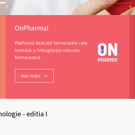
2
3
OnPharma!
Platformă dedicată farmaciştilor care
testează şi îmbogăţeşte educaţia
farmaceutică.
Mai multe
ologie - editia I