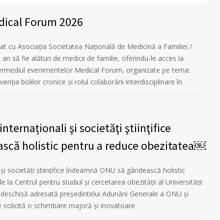
dical Forum 2026
at cu Asociația Societatea Națională de Medicină a Familiei /
an să fie alături de medicii de familie, oferindu-le acces la
ntermediul evenimentelor Medical Forum, organizate pe tema:
enția bolilor cronice și rolul colaborării interdisciplinare în
nternaționali şi societăţi ştiinţifice
că holistic pentru a reduce obezitatea￼
 şi societăţi ştiinţifice îndeamnă ONU să gândească holistic
 la Centrul pentru studiul și cercetarea obezității al Universității
e deschisă adresată președintelui Adunării Generale a ONU și
e solicită o schimbare majoră și inovatoare