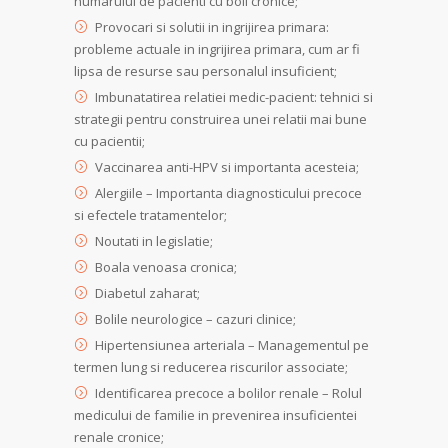
numarului de pacienti cu boli cronice;
Provocari si solutii in ingrijirea primara:
probleme actuale in ingrijirea primara, cum ar fi
lipsa de resurse sau personalul insuficient;
Imbunatatirea relatiei medic-pacient: tehnici si
strategii pentru construirea unei relatii mai bune
cu pacientii;
Vaccinarea anti-HPV si importanta acesteia;
Alergiile – Importanta diagnosticului precoce
si efectele tratamentelor;
Noutati in legislatie;
Boala venoasa cronica;
Diabetul zaharat;
Bolile neurologice – cazuri clinice;
Hipertensiunea arteriala – Managementul pe
termen lung si reducerea riscurilor associate;
Identificarea precoce a bolilor renale – Rolul
medicului de familie in prevenirea insuficientei
renale cronice;