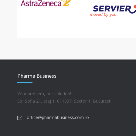
Pharma Business
Your problem, our solution!
Str. Sofia 21, etaj 1, 011837, Sector 1, Bucuresti
office@pharmabusiness.com.ro