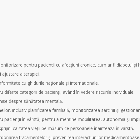
itorizare pentru pacienții cu afecțiuni cronice, cum ar fi diabetul și 
ajustare a terapiei.
nformitate cu ghidurile naționale și internaționale.
diferite categorii de pacienți, având în vedere riscurile individuale.
chise despre sănătatea mentală.
meilor, inclusiv planificarea familială, monitorizarea sarcinii și gestio
u pacienții în vârstă, pentru a menține mobilitatea, autonomia și impl
sprijini calitatea vieții pe măsură ce persoanele înaintează în vârstă.
ordonarea tratamentelor și prevenirea interacțiunilor medicamentoase