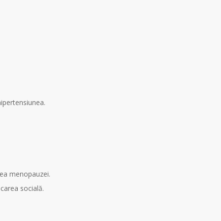
hipertensiunea.
narea menopauzei.
icarea socială.
.