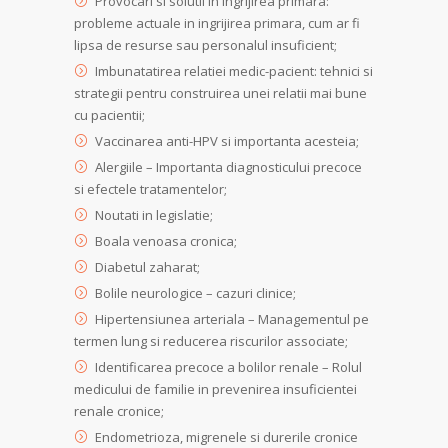
Provocari si solutii in ingrijirea primara:
probleme actuale in ingrijirea primara, cum ar fi
lipsa de resurse sau personalul insuficient;
Imbunatatirea relatiei medic-pacient: tehnici si
strategii pentru construirea unei relatii mai bune
cu pacientii;
Vaccinarea anti-HPV si importanta acesteia;
Alergiile – Importanta diagnosticului precoce
si efectele tratamentelor;
Noutati in legislatie;
Boala venoasa cronica;
Diabetul zaharat;
Bolile neurologice – cazuri clinice;
Hipertensiunea arteriala – Managementul pe
termen lung si reducerea riscurilor associate;
Identificarea precoce a bolilor renale – Rolul
medicului de familie in prevenirea insuficientei
renale cronice;
Endometrioza, migrenele si durerile cronice