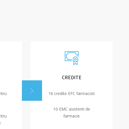
CREDITE
ntru
16 credite EFC farmacisti
10 EMC asistenti de
ntru
farmacie
e