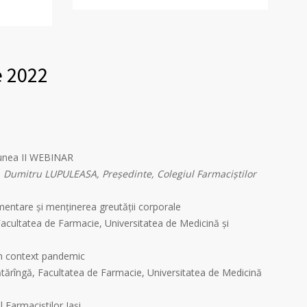
e 2022
iunea II WEBINAR
. Dumitru LUPULEASA, Preşedinte, Colegiul Farmaciştilor
mentare și menținerea greutății corporale
 Facultatea de Farmacie, Universitatea de Medicină şi
în context pandemic
ătărîngă, Facultatea de Farmacie, Universitatea de Medicină
l Farmaciștilor Iași