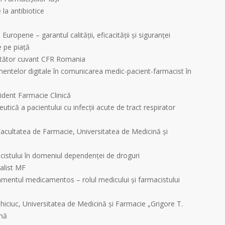
 la antibiotice
Europene – garantul calității, eficacității și siguranței
e pe piață
rtător cuvant CFR Romania
umentelor digitale în comunicarea medic-pacient-farmacist în
ident Farmacie Clinică
tică a pacientului cu infecții acute de tract respirator
 Facultatea de Farmacie, Universitatea de Medicină şi
cistului în domeniul dependenței de droguri
alist MF
amentul medicamentos – rolul medicului și farmacistului
Ghiciuc, Universitatea de Medicină şi Farmacie „Grigore T.
ină