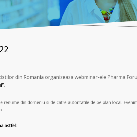
022
cistilor din Romania organizeaza webminar-ele Pharma Foru
i”.
de renume din domeniu si de catre autoritatile de pe plan local. Even
a.
a astfel: