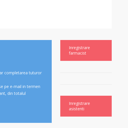
Inregistrare
farmacist
sar completarea tuturor
se pe e-mail in termen
nt, din totalul
Inregistrare
asistenti