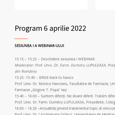
Program 6 aprilie 2022
SESIUNEA I A WEBINAR-ULUI
15.15 – 15.25 – Deschidere sesiunea I WEBINAR
Moderator: Prof. Univ. Dr. Farm. Dumitru LUPULEASA, Preşe
din România
15.25 -15.40 – BRGE-back to basics
Prof. Univ. Dr. Monica Hancianu, Facultatea de Farmacie, Un
Farmacie „Grigore T. Popa” Iaşi
15.40 – 16.00 – Suntem diferiți. Ne doare diferit. Tratăm difer
Prof. Univ. Dr. Farm. Dumitru LUPULEASA, Preşedinte, Coleg
16.00 – 16.20 –Actualități privind tratamentul topic al onicoz
Prof. Univ. Dr. Lăcrămioara Ochiuz, Universitatea de Medicin