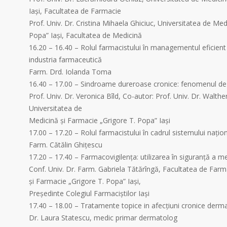
Iaşi, Facultatea de Farmacie
Prof. Univ. Dr. Cristina Mihaela Ghiciuc, Universitatea de Med
Popa” Iaşi, Facultatea de Medicină
16.20 – 16.40 – Rolul farmacistului în managementul eficient 
industria farmaceutică
Farm. Drd. Iolanda Toma
16.40 – 17.00 – Sindroame dureroase cronice: fenomenul d
Prof. Univ. Dr. Veronica Bîld, Co-autor: Prof. Univ. Dr. Walth
Universitatea de
Medicină şi Farmacie „Grigore T. Popa” Iaşi
17.00 – 17.20 – Rolul farmacistului în cadrul sistemului națio
Farm. Cătălin Ghițescu
17.20 – 17.40 – Farmacovigilența: utilizarea în siguranță a 
Conf. Univ. Dr. Farm. Gabriela Tătărîngă, Facultatea de Farm
şi Farmacie „Grigore T. Popa” Iaşi,
Președinte Colegiul Farmaciștilor Iași
17.40 – 18.00 – Tratamente topice in afecțiuni cronice derm
Dr. Laura Statescu, medic primar dermatolog