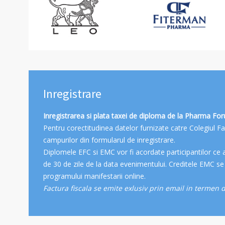
Inregistrare
Inregistrarea si plata taxei de diploma de la Pharma For
Pentru corectitudinea datelor furnizate catre Colegiul 
campurilor din formularul de inregistrare.
Diplomele EFC si EMC vor fi acordate participantilor ce 
de 30 de zile de la data evenimentului. Creditele EMC se 
programului manifestarii online.
Factura fiscala se emite exlusiv prin email in termen de