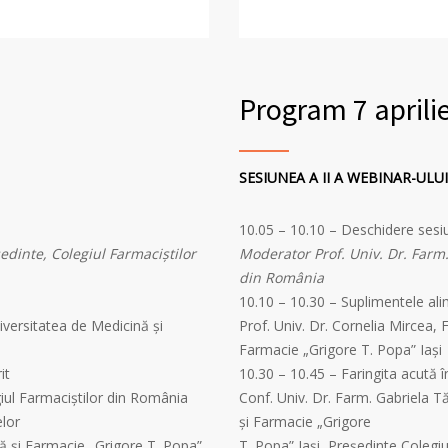
Program 7 aprili
SESIUNEA A II A WEBINAR-ULUI
10.05 – 10.10 – Deschidere ses
dinte, Colegiul Farmaciştilor
Moderator Prof. Univ. Dr. Farm
din România
10.10 – 10.30 – Suplimentele ali
iversitatea de Medicină şi
Prof. Univ. Dr. Cornelia Mircea,
Farmacie „Grigore T. Popa” Iaşi
it
10.30 – 10.45 – Faringita acută 
iul Farmaciştilor din România
Conf. Univ. Dr. Farm. Gabriela T
elor
şi Farmacie „Grigore
ă şi Farmacie „Grigore T. Popa”
T. Popa” Iaşi, Președinte Colegiu