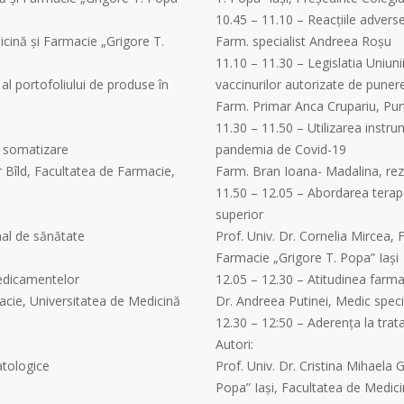
10.45 – 11.10 – Reacțiile adverse
icină şi Farmacie „Grigore T.
Farm. specialist Andreea Roșu
11.10 – 11.30 – Legislatia Uniunii 
al portofoliului de produse în
vaccinurilor autorizate de puner
Farm. Primar Anca Crupariu, Pu
11.30 – 11.50 – Utilizarea instr
e somatizare
pandemia de Covid-19
er Bîld, Facultatea de Farmacie,
Farm. Bran Ioana- Madalina, rez
11.50 – 12.05 – Abordarea terapeu
superior
nal de sănătate
Prof. Univ. Dr. Cornelia Mircea,
Farmacie „Grigore T. Popa” Iaşi
medicamentelor
12.05 – 12.30 – Atitudinea farma
acie, Universitatea de Medicină
Dr. Andreea Putinei, Medic speci
12.30 – 12:50 – Aderența la trat
Autori:
atologice
Prof. Univ. Dr. Cristina Mihaela 
Popa” Iaşi, Facultatea de Medic