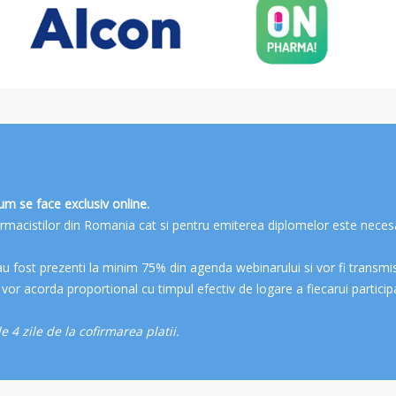
um se face exclusiv online.
Farmacistilor din Romania cat si pentru emiterea diplomelor este nece
au fost prezenti la minim 75% din agenda webinarului si vor fi transmi
vor acorda proportional cu timpul efectiv de logare a fiecarui participa
 4 zile de la cofirmarea platii.