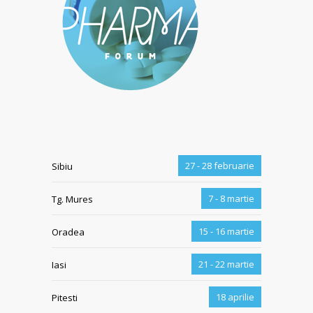
27 - 28 februarie
Sibiu
7 - 8 martie
Tg. Mures
15 - 16 martie
Oradea
21 - 22 martie
Iasi
18 aprilie
Pitesti