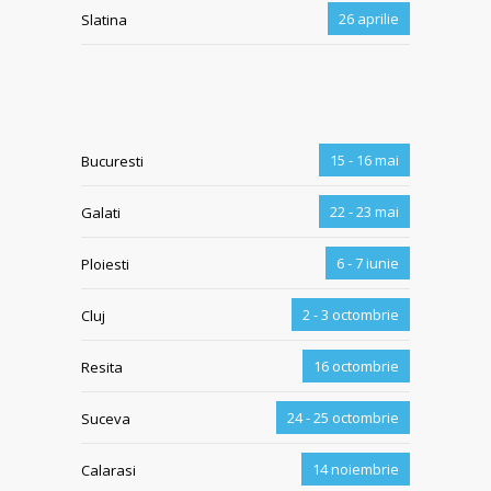
26 aprilie
Slatina
15 - 16 mai
Bucuresti
22 - 23 mai
Galati
6 - 7 iunie
Ploiesti
2 - 3 octombrie
Cluj
16 octombrie
Resita
24 - 25 octombrie
Suceva
14 noiembrie
Calarasi