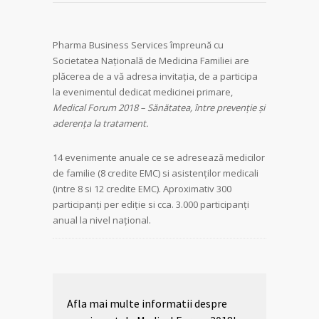
Pharma Business Services împreună cu
Societatea Naţională de Medicina Familiei are
plăcerea de a vă adresa invitația, de a participa
la evenimentul dedicat medicinei primare,
Medical Forum
201
8
–
S
ă
n
ă
tatea,
î
ntre preven
ț
ie
ș
i
aderen
ț
a la tratament.
14 evenimente anuale ce se adresează medicilor
de familie (8 credite EMC) si asistenţilor medicali
(intre 8 si 12 credite EMC). Aproximativ 300
participanţi per ediţie si cca. 3.000 participanți
anual la nivel național.
Afla mai multe informatii despre