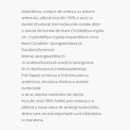
Vidarabina, compus de sinteza cu actiune
antivirala, utilizat inca din 1970, a avut ca
model structural, trei nucleozide izolate dintr-
o specie de burete de mare (Tectitethya crypta
sin. Cryptotethya crypta) raspandita in zona
Marii Caraibilor: spongotimidina (3–
Darabinofuranozil-
timina), spongouridina (3-
-D-arabinofuranozil-uracil) si spongosina
(9–D-ribofuranozil-2-metoxiadenina).
Prin faptul ca riboza a fost inlocuita cu
arabinoza, structura chimica a acestor
nucleozide
a atras atentia oamenilor de stiinta
inca din anul 1950. Astfel, prin sinteza s-a
obtinut o noua clasa de analogi nucleozidici,
dintre care cei mai importanti sunt vidarabina
si citarabina.