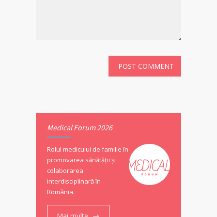
Medical Forum 2026
Rolul medicului de familie în
promovarea sănătății și
colaborarea
interdisciplinară în
România.
Mai multe