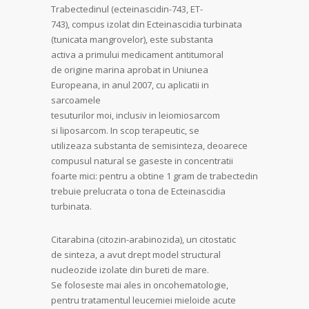
Trabectedinul (ecteinascidin-743, ET-
743), compus izolat din Ecteinascidia turbinata
(tunicata mangrovelor), este substanta
activa a primului medicament antitumoral
de origine marina aprobat in Uniunea
Europeana, in anul 2007, cu aplicatii in
sarcoamele
tesuturilor moi, inclusiv in leiomiosarcom
si liposarcom. In scop terapeutic, se
utilizeaza substanta de semisinteza, deoarece
compusul natural se gaseste in concentratii
foarte mici: pentru a obtine 1 gram de trabectedin
trebuie prelucrata o tona de Ecteinascidia
turbinata.
Citarabina (citozin-arabinozida), un citostatic
de sinteza, a avut drept model structural
nucleozide izolate din bureti de mare.
Se foloseste mai ales in oncohematologie,
pentru tratamentul leucemiei mieloide acute