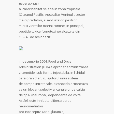
geographus)
al caror habitat se afla in zona tropicala
(Oceanul Pacific, Australia). Veninul acestor
melci pradatori, ai molustelor, pestilor
mici si viermilor marini contine, in principal,
peptide toxice (conotoxine) alcatuite din
15 – 40 de aminoacizi.
In decembrie 2004, Food and Drug
Administration (FDA) a aprobat administrarea
ziconotidei sub forma injectabila, in lichidul
cefalorahidian, cu ajutorul unui sistem
de pompe intratecale. Ziconotida actioneaza
ca un blocant selectiv al canalelor de calciu
de tip N (neuronal) dependente de voltaj.
Astfel, este inhibata eliberarea de
neuromediatori
pro-nociceptivi (acid glutamic,