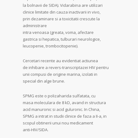
la bolnavii de SIDA). Vidarabina are utilizari
clinice limitate din cauza inactivarii in vivo,
prin dezaminare si a toxicitatii crescute la
administrare
intra venoasa (greata, voma, afectare
gastrica si hepatica, tulburari neurologice,
leucopenie, trombocitopenie).
Cercetari recente au evidentiat actiunea
de inhibare a revers-transcriptazei HIV pentru
unii compusi de origine marina, izolati in
special din alge brune.
SPMG este o polizaharida sulfatata, cu
masa moleculara de 8 kD, avand in structura
acid manuronic si acid guluronic. In China,
SPMG a intrat in studii clinice de faza a II-a, in
scopul obtinerii unui nou medicament
anti-HIV/SIDA.