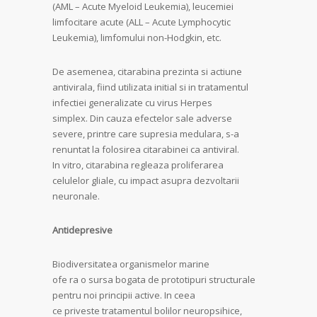
(AML – Acute Myeloid Leukemia), leucemiei
limfocitare acute (ALL – Acute Lymphocytic
Leukemia), limfomului non-Hodgkin, etc.
De asemenea, citarabina prezinta si actiune
antivirala, fiind utilizata initial si in tratamentul
infectiei generalizate cu virus Herpes
simplex. Din cauza efectelor sale adverse
severe, printre care supresia medulara, s-a
renuntat la folosirea citarabinei ca antiviral.
In vitro, citarabina regleaza proliferarea
celulelor gliale, cu impact asupra dezvoltarii
neuronale.
Antidepresive
Biodiversitatea organismelor marine
ofe ra o sursa bogata de prototipuri structurale
pentru noi principii active. In ceea
ce priveste tratamentul bolilor neuropsihice,