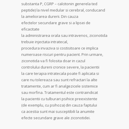
substanta P, CGRP – calcitonin generela ted
peptide) la nivel medular si cerebral, conducand
la ameliorarea durerii. Din cauza
efectelor secundare grave si a lipsei de
eficacitate
la administrarea orala sau intravenos, ziconotida
trebuie injectata intratecal,
procedura invaziva si costisitoare ce implica
numeroase riscuri pentru pacient. Prin urmare,
ziconotida va fi folosita doar in cazul
controlului durerii cronice severe, la pacientii
la care terapia intratecala poate fi aplicata si
care nu tolereaza sau sunt refractari la alte
tratamente, cum ar fi analgezicele sistemice
sau morfina. Tratamentul este contraindicat
la pacientii cu tulburari psihice preexistente
(de exemplu, cu psihoza) din cauza faptului
ca acestia sunt mai susceptibili la anumite
efecte secundare grave ale ziconotidei.