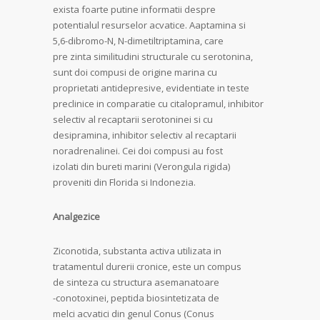
exista foarte putine informatii despre
potentialul resurselor acvatice. Aaptamina si
5,6-dibromo-N, N-dimetiltriptamina, care
pre zinta similitudini structurale cu serotonina,
sunt doi compusi de origine marina cu
proprietati antidepresive, evidentiate in teste
preclinice in comparatie cu citalopramul, inhibitor
selectiv al recaptarii serotoninei si cu
desipramina, inhibitor selectiv al recaptarii
noradrenalinei. Cei doi compusi au fost
izolati din bureti marini (Verongula rigida)
proveniti din Florida si Indonezia.
Analgezice
Ziconotida, substanta activa utilizata in
tratamentul durerii cronice, este un compus
de sinteza cu structura asemanatoare
-conotoxinei, peptida biosintetizata de
melci acvatici din genul Conus (Conus