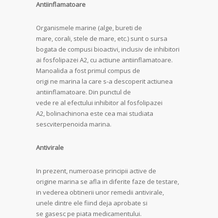
Antiinflamatoare
Organismele marine (alge, bureti de
mare, corali, stele de mare, etc.) sunt o sursa
bogata de compusi bioactivi, inclusiv de inhibitori
ai fosfolipazei A2, cu actiune antiinflamatoare.
Manoalida a fost primul compus de
origi ne marina la care s-a descoperit actiunea
antiinflamatoare. Din punctul de
vede re al efectului inhibitor al fosfolipazei
A2, bolinachinona este cea mai studiata
sescviterpenoida marina.
Antivirale
In prezent, numeroase principii active de
origine marina se afla in diferite faze de testare,
in vederea obtinerii unor remedii antivirale,
unele dintre ele fiind deja aprobate si
se gasesc pe piata medicamentului.