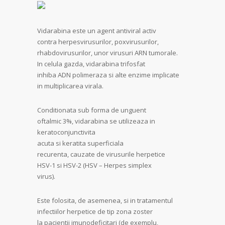
Vidarabina este un agent antiviral activ
contra herpesvirusurilor, poxvirusurilor,
rhabdovirusurilor, unor virusuri ARN tumorale.
In celula gazda, vidarabina trifosfat
inhiba ADN polimeraza si alte enzime implicate
in multiplicarea virala.
Conditionata sub forma de unguent
oftalmic 3%, vidarabina se utilizeaza in
keratoconjunctivita
acuta si keratita superficiala
recurenta, cauzate de virusurile herpetice
HSV-1 si HSV-2 (HSV – Herpes simplex
virus).
Este folosita, de asemenea, si in tratamentul
infectiilor herpetice de tip zona zoster
la pacientii imunodeficitari (de exemplu,