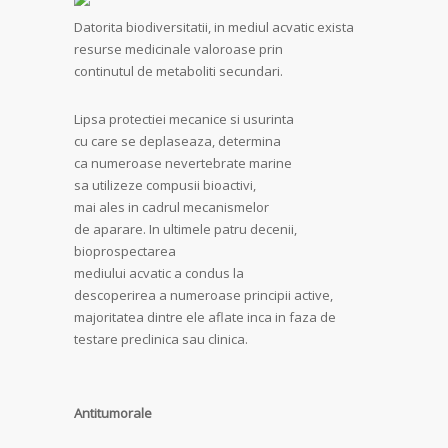
Datorita biodiversitatii, in mediul acvatic exista
resurse medicinale valoroase prin
continutul de metaboliti secundari.
Lipsa protectiei mecanice si usurinta
cu care se deplaseaza, determina
ca numeroase nevertebrate marine
sa utilizeze compusii bioactivi,
mai ales in cadrul mecanismelor
de aparare. In ultimele patru decenii,
bioprospectarea
mediului acvatic a condus la
descoperirea a numeroase principii active,
majoritatea dintre ele aflate inca in faza de
testare preclinica sau clinica.
Antitumorale