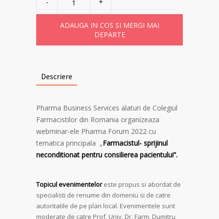
achitare
taxa
diploma
Pharma
ADAUGA IN COS SI MERGI MAI
Forum
DEPARTE
Iasi
2022
quantity
Descriere
Pharma Business Services alaturi de Colegiul
Farmacistilor din Romania organizeaza
webminar-ele Pharma Forum 2022 cu
tematica principala „
Farmacistul- sprijinul
neconditionat pentru consilierea pacientului”.
Topicul evenimentelor
este propus si abordat de
specialisti de renume din domeniu si de catre
autoritatile de pe plan local. Evenimentele sunt
moderate de catre Prof. Univ. Dr. Farm. Dumitru