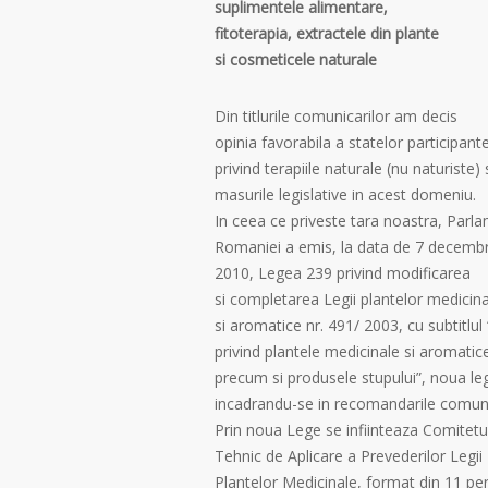
suplimentele alimentare,
fitoterapia, extractele din plante
si cosmeticele naturale
Din titlurile comunicarilor am decis
opinia favorabila a statelor participant
privind terapiile naturale (nu naturiste) 
masurile legislative in acest domeniu.
In ceea ce priveste tara noastra, Parl
Romaniei a emis, la data de 7 decembr
2010, Legea 239 privind modificarea
si completarea Legii plantelor medicin
si aromatice nr. 491/ 2003, cu subtitlu
privind plantele medicinale si aromatic
precum si produsele stupului”, noua le
incadrandu-se in recomandarile comuni
Prin noua Lege se infiinteaza Comitetu
Tehnic de Aplicare a Prevederilor Legii
Plantelor Medicinale, format din 11 pe