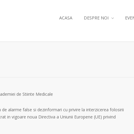
ACASA
DESPRE NOI
EVE
demiei de Stiinte Medicale
e alarme false si dezinformari cu privire la interzicerea folosirii
trat in vigoare noua Directiva a Uniunii Europene (UE) privind