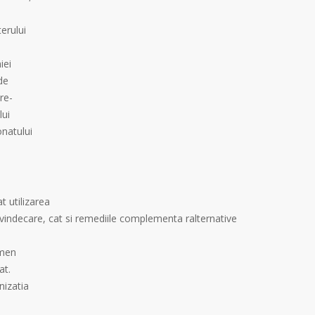
erului
iei
de
re-
lui
onatului
t utilizarea
 vindecare, cat si remediile complementa ralternative
omen
at.
nizatia