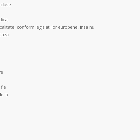
ncluse
dica,
litate, conform legislatiilor europene, insa nu
reaza
re
 fie
de la