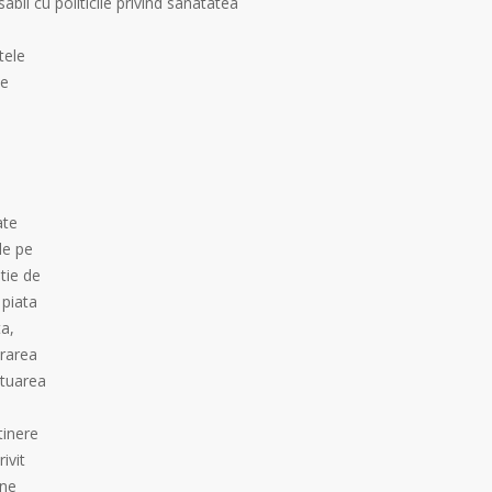
bil cu politicile privind sanatatea
tele
le
ate
le pe
tie de
 piata
ta,
trarea
ctuarea
tinere
ivit
ene