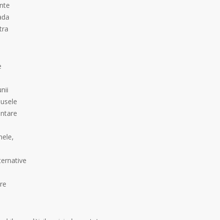
nte
ada
tra
e
nii
dusele
entare
nele,
ternative
pre