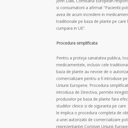
John Dalli, Comisarul European responsa
si consumatorii a afirmat “Pacientii pot
avea de acum incredere in medicamen
traditionale pe baza de plante pe care 
cumpara in UE”.
Procedura simplificata
Pentru a proteja sanatatea publica, to
medicamentele, inclusiv cele traditiona
baza de plante au nevoie de o autoriza
comercializare pentru a fi introduse pe
Uniunii Europene. Procedura simplifica
introdusa de Directiva, permite inregis
produselor pe baza de plante fara efe
studiilor clinice si de siguranta pe care
le implica o procedura completa de ob
a unei autorizatii de comercializare potr
reprezentantei Comisiei Uniunii Europ