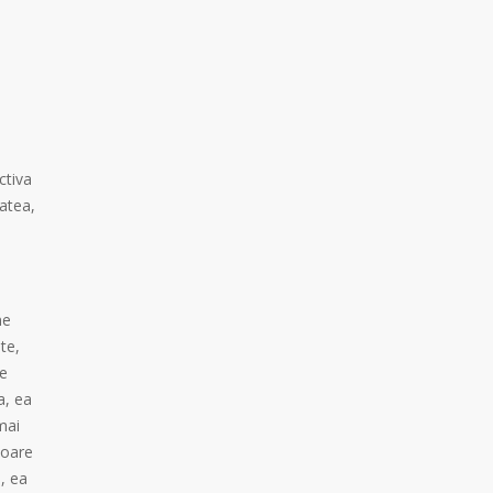
ctiva
tatea,
ne
te,
se
a, ea
mai
toare
, ea