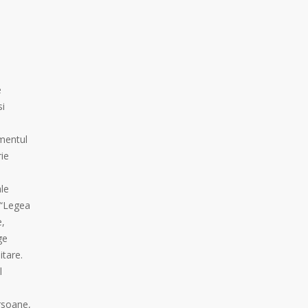
e
si
amentul
ie
ale
l “Legea
e,
ge
tare.
l
rsoane,