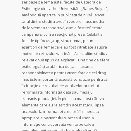
serioase pe tema asta, făcute de Catedra de
Psihologie din cadrul Universităţii „Babeş Bolyai”,
amândouă apărute în publicaţii de nivel Lancet.
Unul dintre studii a avut în vedere mass media
de la vremea respectivă, cum a fost reflectată
campania şi cum a reacţionat presa. Celălalt a
fost de tip focus grup, şi nu numai, pe un
eşantion de femei care au fost întrebate asupra
motivelor refuzului vaccinării. Acest ultim studiu a
relevat două tipuri de explicaţii. Una ţine de sfera
psi­hologică şi arată frica de „a-mi asuma
responsabilitatea pentru viitor” faţă de cel drag
mie. Este importantă această concluzie pentru că
în funcţie de rezultatele analizelor ar trebui
reformulată informaţia dată sau mesajul
transmis populaţiei. În plus, au mai fost câteva
elemente care au reieşit din acest studiu: lipsa
accesului la informaţiei credibilă în ime­diata
apropiere a pacientului şi ac­cesul uşor la
informaţie controversată venită pe calea
medicilor, unii ziceau că-i bine, alţii că nu. Şi