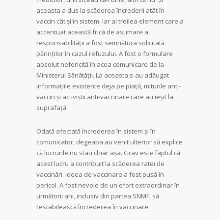
aceasta a dus la scăderea încrederii atât în
vaccin cât şi în sistem. Iar al treilea element care a
accentuat această frică de asumare a
responsabilităţii a fost semnătura solicitată
părinţilor în cazul refuzului. A fost o formulare
absolut nefericită în acea comunicare de la
Ministerul Sănătăţii. La aceasta s-au adăugat
informaţiile existente deja pe piaţă, miturile anti-
vaccin şi activiştii anti-vaccinare care au ieşit la
suprafaţă.
Odată afectată încrederea în sistem şi în
comunicator, degeaba au venit ulterior să explice
că lucrurile nu stau chiar aşa. Grav este faptul că
acest lucru a contribuit la scăde­rea ratei de
vaccinări. Ideea de vac­ci­nare a fost pusă în
pericol. A fost nevoie de un efort extraordinar în
ur­mătorii ani, inclusiv din partea SNMF, să
restabilească încrederea în vaccinare.