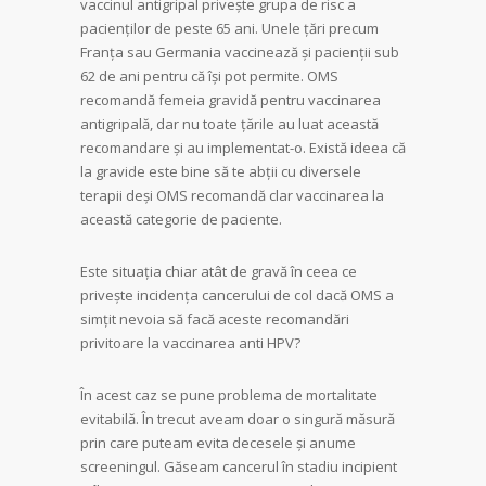
vaccinul antigripal priveşte grupa de risc a
pacienţilor de peste 65 ani. Unele ţări precum
Franţa sau Germania vaccinează şi pacienţii sub
62 de ani pentru că îşi pot permite. OMS
recomandă femeia gravidă pentru vaccinarea
antigripală, dar nu toate ţările au luat această
recomandare şi au implementat-o. Există ideea că
la gravide este bine să te abţii cu diversele
terapii deşi OMS recomandă clar vaccinarea la
această categorie de paciente.
Este situaţia chiar atât de gravă în ceea ce
priveşte incidenţa cancerului de col dacă OMS a
simţit nevoia să facă aceste recomandări
privitoare la vaccinarea anti HPV?
În acest caz se pune problema de mortalitate
evitabilă. În trecut aveam doar o singură măsură
prin care puteam evita decesele şi anume
screeningul. Găseam cancerul în stadiu incipient