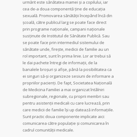
urmărit este sănătatea mamei şi a copilului, iar
cea de-a doua componentă ţine de educaţia
sexuală. Promovarea sănătăţii începând încă din
şcoală, către publicul larg se poate face direct
prin programe naţionale, campani naţionale
susţinute de Institutul de Sănătate Publică. Sau
se poate face prin intermediul sistemului de
sănătate unde, fireşte, medicii de familie au un
rol important, sunt în prima linie. Lor ar trebui să
le dai pachete întregi de informaţii, de la
banalele broşuri şi afişe, până la po­­­­sibilitatea ca
ei singuri să-şi organizeze sesiuni de informare a
propriilor pacienţi. De fapt, Societatea Naţională
de Medicina Familiei a mai organizat întâlniri
subregionale, regionale, cu proprii membri sau
pentru asistenţii medicali cu care lucrează, prin
care medicii de familie îşi up datează informaţiile.
Sunt practic doua componente implicate aici:
comunicarea către populaţie şi comunicarea în
cadrul comunităţii medicale.