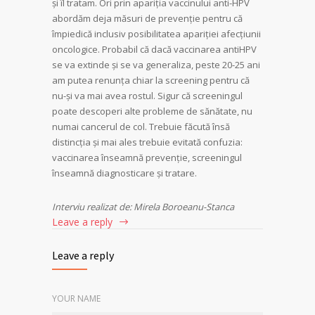
şi îl tratam. Ori prin apariţia vaccinului anti-HPV
abordăm deja măsuri de prevenţie pentru că
împiedică inclusiv posibilitatea apariţiei afecţiunii
oncologice. Probabil că dacă vaccinarea antiHPV
se va extinde şi se va generaliza, peste 20-25 ani
am putea renunţa chiar la screening pentru că
nu-şi va mai avea rostul. Sigur că screeningul
poate descoperi alte probleme de să­nătate, nu
numai cancerul de col. Trebuie făcută însă
distincţia şi mai ales trebuie evitată confuzia:
vaccinarea înseamnă prevenţie, screeningul
înseamnă diagnosticare şi tratare.
Interviu realizat de: Mirela Boroeanu-Stanca
Leave a reply
Leave a reply
YOUR NAME