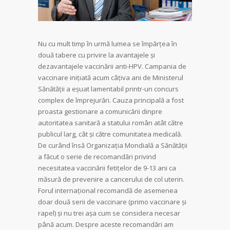
Nu cu mult timp în urmă lumea se împărţea în
două tabere cu privire la avantajele şi
dezavantajele vaccinării anti-HPV. Campania de
vaccinare iniţiată acum câţiva ani de Ministerul
Sănătăţii a eşuat lamentabil printr-un concurs
complex de împrejurări. Cauza principală a fost
proasta gestionare a comunicării dinpre
autoritatea sanitară a statului român atât către
publicul larg, cât şi către comunitatea medicală.
De curând însă Organizaţia Mondială a Sănătăţii
a făcut o serie de recomandări privind
necesitatea vaccinării fetiţelor de 9-13 ani ca
măsură de prevenire a cancerului de col uterin.
Forul internaţional recomandă de asemenea
doar două serii de vaccinare (primo vaccinare şi
rapel) şi nu trei aşa cum se considera necesar
până acum. Despre aceste recomandări am