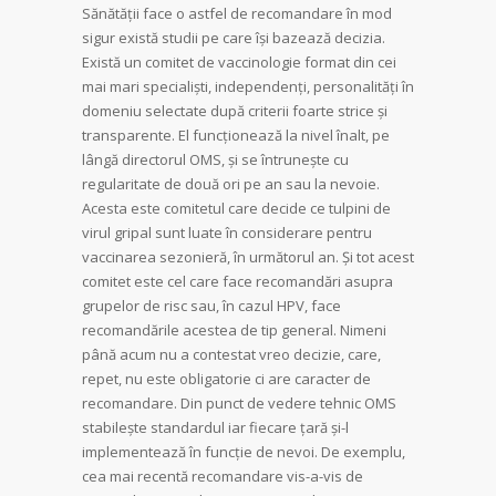
Sănătăţii face o astfel de recomandare în mod
sigur există studii pe care îşi bazează decizia.
Există un comitet de vaccinologie format din cei
mai mari specialişti, independenţi, personalităţi în
domeniu selectate după criterii foarte strice şi
transparente. El funcţionează la nivel înalt, pe
lângă directorul OMS, şi se întruneşte cu
regularitate de două ori pe an sau la nevoie.
Acesta este comitetul care decide ce tulpini de
virul gripal sunt luate în considerare pentru
vaccinarea se­­­zonieră, în următorul an. Şi tot acest
comitet este cel care face recomandări asupra
grupelor de risc sau, în cazul HPV, face
recomandările acestea de tip general. Nimeni
până acum nu a contestat vreo decizie, care,
repet, nu este obligatorie ci are caracter de
recomandare. Din punct de vedere tehnic OMS
sta­bileşte standardul iar fiecare ţară şi-l
implementează în funcţie de nevoi. De exemplu,
cea mai recentă re­comandare vis-a-vis de