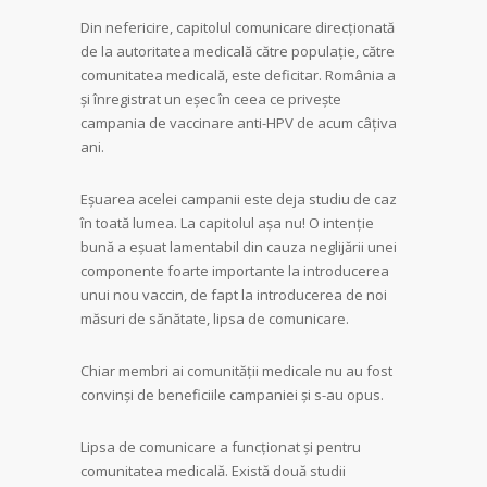
Din nefericire, capitolul comunicare direcţionată
de la autoritatea medicală către populaţie, către
comunitatea medicală, este deficitar. România a
şi înregistrat un eşec în ceea ce priveşte
campania de vaccinare anti-HPV de acum câţiva
ani.
Eşuarea acelei campanii este deja studiu de caz
în toată lumea. La capitolul aşa nu! O intenţie
bună a eşuat lamentabil din cauza neglijării unei
componente foarte importante la introducerea
unui nou vaccin, de fapt la introducerea de noi
măsuri de sănătate, lipsa de comunicare.
Chiar membri ai comunităţii medicale nu au fost
convinşi de beneficiile campaniei şi s-au opus.
Lipsa de comunicare a funcţionat şi pentru
comunitatea medicală. Există două studii