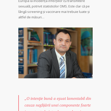
Europa la incidența infecțiilor cu transmitere
sexuală, potrivit statisticilor OMS. Este clar că pe
lângă screening şi vaccinare mai trebuie luate şi
altfel de măsuri…
„O intenţie bună a eşuat lamentabil din
cauza neglijării unei componente foarte