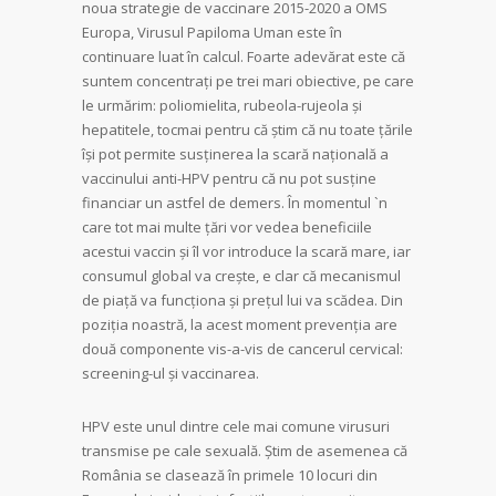
noua strategie de vaccinare 2015-2020 a OMS
Europa, Virusul Papiloma Uman este în
continuare luat în calcul. Foarte adevărat este că
suntem concentraţi pe trei mari obiective, pe care
le urmărim: poliomielita, rubeola-rujeola şi
hepatitele, tocmai pentru că ştim că nu toate ţările
îşi pot permite susţinerea la scară naţională a
vaccinului anti-HPV pentru că nu pot susţine
financiar un astfel de demers. În momentul `n
care tot mai multe ţări vor vedea beneficiile
acestui vaccin şi îl vor introduce la scară mare, iar
consumul global va creşte, e clar că mecanismul
de piaţă va funcţiona şi preţul lui va scădea. Din
poziţia noastră, la acest moment prevenţia are
două componente vis-a-vis de cancerul cervical:
screening-ul şi vaccinarea.
HPV este unul dintre cele mai comune virusuri
transmise pe cale sexuală. Ştim de asemenea că
România se clasează în primele 10 locuri din