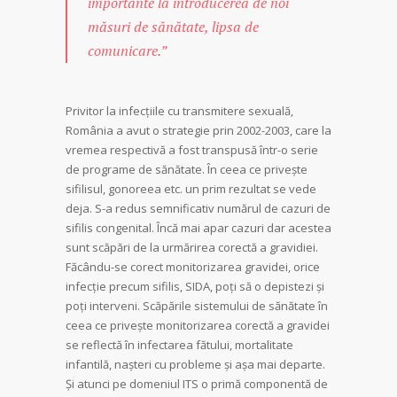
importante la introducerea de noi
măsuri de sănătate, lipsa de
comunicare.”
Privitor la infecțiile cu transmitere sexuală,
România a avut o strategie prin 2002-2003, care la
vremea respectivă a fost transpusă într-o serie
de programe de sănătate. În ceea ce priveşte
sifilisul, gonoreea etc. un prim rezultat se vede
deja. S-a redus semnificativ numărul de cazuri de
sifilis congenital. Încă mai apar cazuri dar acestea
sunt scăpări de la urmărirea corectă a gravidiei.
Făcându-se corect monitorizarea gravidei, orice
infecţie precum sifilis, SIDA, poţi să o depistezi şi
poţi interveni. Scăpările sistemului de sănătate în
ceea ce priveşte monitorizarea corectă a gravidei
se reflectă în infectarea fătului, mortalitate
infantilă, naşteri cu probleme şi aşa mai departe.
Şi atunci pe domeniul ITS o primă componentă de