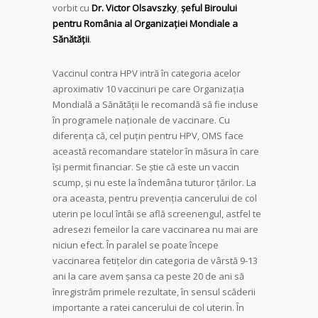
vorbit cu
Dr. Victor Olsavszky
,
şeful Biroului
pentru România al Organizaţiei Mondiale a
Sănătăţii
.
Vaccinul contra HPV intră în categoria acelor
aproximativ 10 vaccinuri pe care Organizaţia
Mondială a Sănătăţii le recomandă să fie incluse
în programele naţionale de vaccinare. Cu
diferenţa că, cel puţin pentru HPV, OMS face
această recomandare statelor în măsura în care
îşi permit financiar. Se ştie că este un vaccin
scump, şi nu este la îndemâna tuturor ţărilor. La
ora aceasta, pentru prevenţia cancerului de col
uterin pe locul întâi se află screenengul, astfel te
adresezi femeilor la care vaccinarea nu mai are
niciun efect. În paralel se poate începe
vaccinarea fetiţelor din categoria de vârstă 9-13
ani la care avem şansa ca peste 20 de ani să
înregistrăm primele rezultate, în sensul scăderii
importante a ratei cancerului de col uterin. În