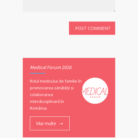
Medical Forum 2026
Rolul medicului de familie în
promovarea sănătății și
colaborarea
interdisciplinară în
România.
Mai multe