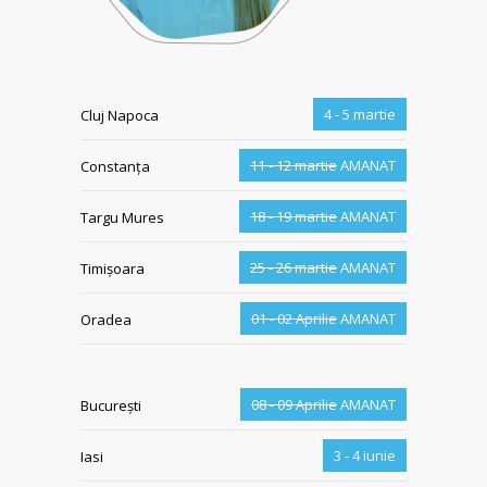
4 - 5 martie
Cluj Napoca
11 - 12 martie
AMANAT
Constanța
18 - 19 martie
AMANAT
Targu Mures
25 - 26 martie
AMANAT
Timișoara
01 - 02 Aprilie
AMANAT
Oradea
08 - 09 Aprilie
AMANAT
București
3 - 4 iunie
Iasi