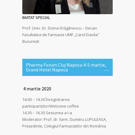
INVITAT SPECIAL
Prof. Univ. Dr. Doina Drăgănescu – Decan
Facultatea de Farmacie UMF „Carol Davila”
București
Pharma Forum Cluj Napoca 4-5 martie,
Grand Hotel Napoca
4 martie 2020
14.00 – 14.30 Înregistrarea
participanţilor/Welcome coffee
14.30 – 16.30 Sesiunea a I-a
Moderator: Prof. dr. farm. Dumitru LUPULEASA,
Preşedinte, Colegiul Farmaciştilor din România