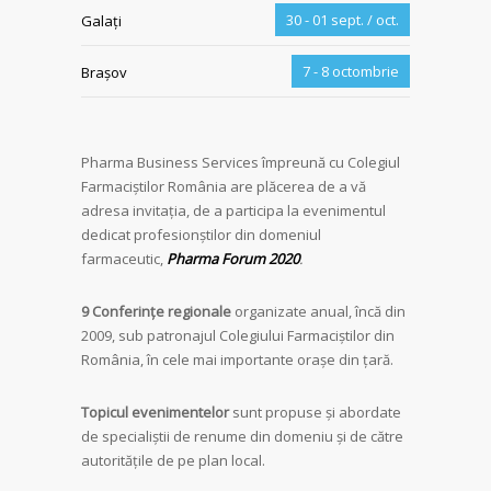
30 - 01 sept. / oct.
Galați
7 - 8 octombrie
Brașov
Pharma Business Services împreună cu Colegiul
Farmaciștilor România are plăcerea de a vă
adresa invitația, de a participa la evenimentul
dedicat profesionștilor din domeniul
farmaceutic,
Pharma Forum 2020
.
9
Conferințe
r
egionale
organizate anual, încă din
2009, sub patronajul Colegiului Farmaciștilor din
România, în cele mai importante orașe din țară.
Topicul evenimentelor
sunt propuse și abordate
de specialiștii de renume din domeniu și de către
autoritățile de pe plan local.