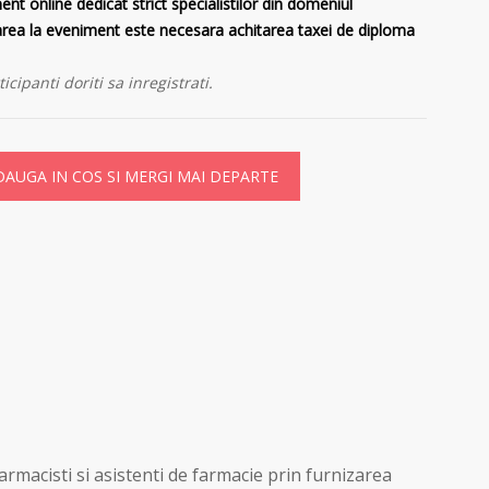
 online dedicat strict specialistilor din domeniul
rarea la eveniment este necesara achitarea taxei de diploma
icipanti doriti sa inregistrati.
DAUGA IN COS SI MERGI MAI DEPARTE
farmacisti si asistenti de farmacie prin furnizarea