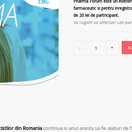
Pharma Forum este un eveniment
farmaceutic si pentru inregist
de 20 lei de partricipant.
Va rugam sa selectati cati part
Inregistrarea
si
A
achitare
taxa
diploma
Pharma
Forum
Craiova
2024
quantity
istilor din Romania
continua si anul acesta sa fie alaturi de 